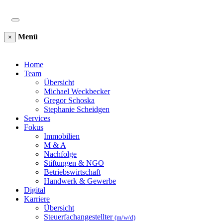
Menü
×
Home
Team
Übersicht
Michael Weckbecker
Gregor Schoska
Stephanie Scheidgen
Services
Fokus
Immobilien
M & A
Nachfolge
Stiftungen & NGO
Betriebswirtschaft
Handwerk & Gewerbe
Digital
Karriere
Übersicht
Steuerfachangestellter
(m/w/d)