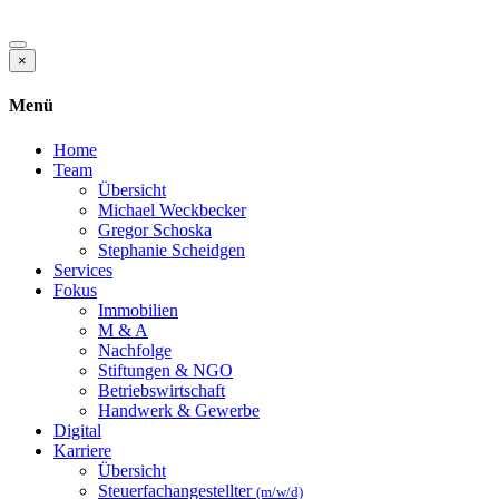
×
Menü
Home
Team
Übersicht
Michael Weckbecker
Gregor Schoska
Stephanie Scheidgen
Services
Fokus
Immobilien
M & A
Nachfolge
Stiftungen & NGO
Betriebswirtschaft
Handwerk & Gewerbe
Digital
Karriere
Übersicht
Steuerfachangestellter
(m/w/d)