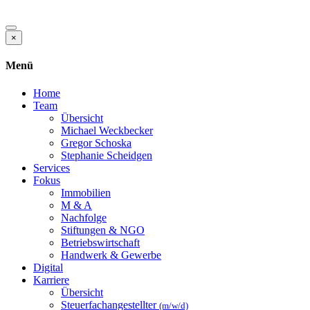
×
Menü
Home
Team
Übersicht
Michael Weckbecker
Gregor Schoska
Stephanie Scheidgen
Services
Fokus
Immobilien
M & A
Nachfolge
Stiftungen & NGO
Betriebswirtschaft
Handwerk & Gewerbe
Digital
Karriere
Übersicht
Steuerfachangestellter
(m/w/d)