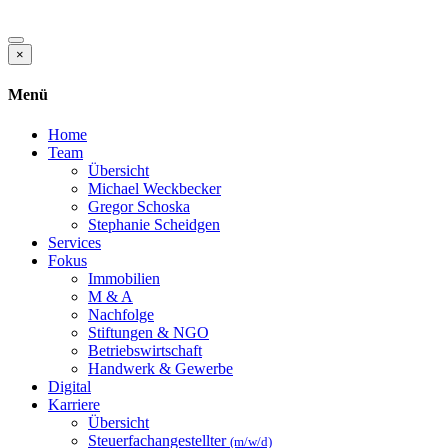
×
Menü
Home
Team
Übersicht
Michael Weckbecker
Gregor Schoska
Stephanie Scheidgen
Services
Fokus
Immobilien
M & A
Nachfolge
Stiftungen & NGO
Betriebswirtschaft
Handwerk & Gewerbe
Digital
Karriere
Übersicht
Steuerfachangestellter
(m/w/d)