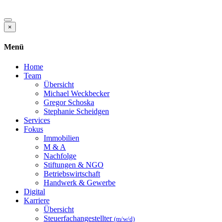
×
Menü
Home
Team
Übersicht
Michael Weckbecker
Gregor Schoska
Stephanie Scheidgen
Services
Fokus
Immobilien
M & A
Nachfolge
Stiftungen & NGO
Betriebswirtschaft
Handwerk & Gewerbe
Digital
Karriere
Übersicht
Steuerfachangestellter
(m/w/d)