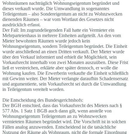
Wohnräumen nachträglich Wohnungseigentum begründet und
dieses verkauft wurde. Die Umwandlung in sogenanntes
Teileigentum – also Sondereigentum an nicht zu Wohnzwecken
dienenden Räumen – war vom Wortlaut des Gesetzes nicht
ausdrücklich erfasst.
Der Fall: Im zugrundeliegenden Fall hatte ein Vermieter ein
Mehrparteienhaus in mehrere Einheiten aufgeteilt. An den vom
Mieter bewohnten Räumen wurde jedoch kein
Wohnungseigentum, sondern Teileigentum begründet. Die Einheit
wurde anschließend an einen Dritten verkauft. Der Mieter wurde
über den Verkauf informiert und erhielt die Möglichkeit, sein
Vorkaufsrecht innerhalb von zwei Monaten auszuüben. Diese Frist
ließ er verstreichen, erklärte aber später dennoch, er wolle die
Wohnung kaufen. Die Erwerberin verkaufte die Einheit schließlich
mit Gewinn weiter. Der Mieter verlangte daraufhin Schadensersatz
und argumentierte, sein Vorkaufsrecht sei durch die Umwandlung
in Teileigentum vereitelt worden.
Die Entscheidung des Bundesgerichtshofs:
Der BGH entschied, dass das Vorkaufsrecht des Mieters nach §
577 Abs. 1 Satz 1 BGB auch dann gilt, wenn anstelle von
Wohnungseigentum Teileigentum an zu Wohnzwecken
vermieteten Räumen begründet wird. Die Vorschrift ist in solchen
Fällen analog anzuwenden. Entscheidend ist die tatsächliche
Nutzung der Räume als Wohnraum, nicht die formale Einordnung