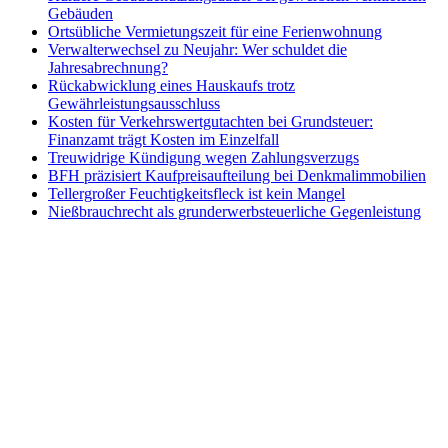
Gebäuden
Ortsübliche Vermietungszeit für eine Ferienwohnung
Verwalterwechsel zu Neujahr: Wer schuldet die
Jahresabrechnung?
Rückabwicklung eines Hauskaufs trotz
Gewährleistungsausschluss
Kosten für Verkehrswertgutachten bei Grundsteuer:
Finanzamt trägt Kosten im Einzelfall
Treuwidrige Kündigung wegen Zahlungsverzugs
BFH präzisiert Kaufpreisaufteilung bei Denkmalimmobilien
Tellergroßer Feuchtigkeitsfleck ist kein Mangel
Nießbrauchrecht als grunderwerbsteuerliche Gegenleistung