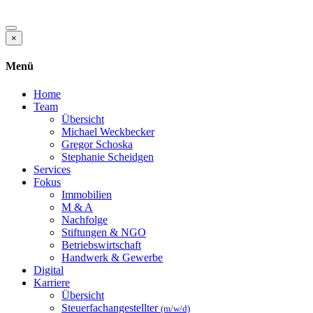
×
Menü
Home
Team
Übersicht
Michael Weckbecker
Gregor Schoska
Stephanie Scheidgen
Services
Fokus
Immobilien
M & A
Nachfolge
Stiftungen & NGO
Betriebswirtschaft
Handwerk & Gewerbe
Digital
Karriere
Übersicht
Steuerfachangestellter
(m/w/d)