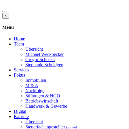
×
Menü
Home
Team
Übersicht
Michael Weckbecker
Gregor Schoska
Stephanie Scheidgen
Services
Fokus
Immobilien
M & A
Nachfolge
Stiftungen & NGO
Betriebswirtschaft
Handwerk & Gewerbe
Digital
Karriere
Übersicht
Steuerfachangestellter
(m/w/d)